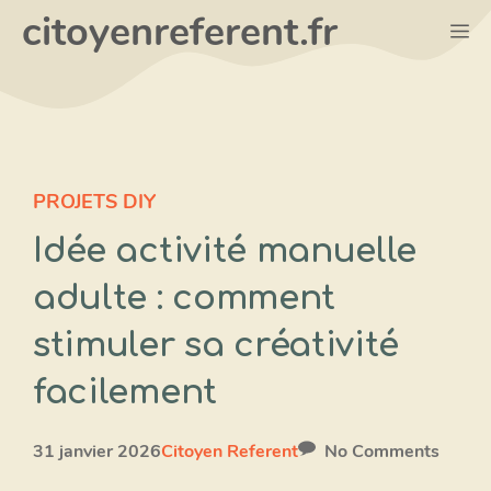
Aller
citoyenreferent.fr
M
au
contenu
PROJETS DIY
Idée activité manuelle
adulte : comment
stimuler sa créativité
facilement
31 janvier 2026
Citoyen Referent
No Comments