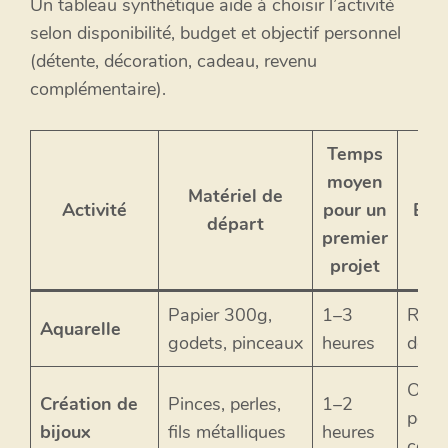
Un tableau synthétique aide à choisir l’activité
selon disponibilité, budget et objectif personnel
(détente, décoration, cadeau, revenu
complémentaire).
Temps
moyen
Matériel de
Activité
pour un
Béné
départ
premier
projet
Papier 300g,
1–3
Relax
Aquarelle
godets, pinceaux
heures
des 
Objet 
Création de
Pinces, perles,
1–2
poten
bijoux
fils métalliques
heures
comm