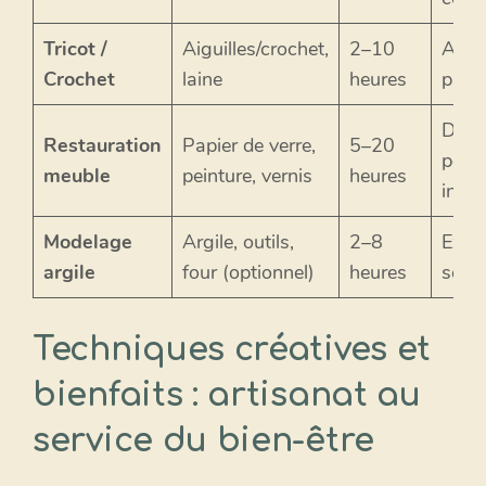
Tricot /
Aiguilles/crochet,
2–10
Apai
Crochet
laine
heures
produ
Durab
Restauration
Papier de verre,
5–20
perso
meuble
peinture, vernis
heures
intér
Modelage
Argile, outils,
2–8
Expr
argile
four (optionnel)
heures
sens 
Techniques créatives et
bienfaits : artisanat au
service du bien-être