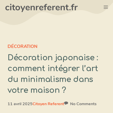
Aller
citoyenreferent.fr
M
au
contenu
DÉCORATION
Décoration japonaise :
comment intégrer l’art
du minimalisme dans
votre maison ?
11 avril 2025
Citoyen Referent
No Comments