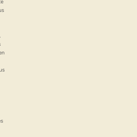
te
us
,
s
en
us
ès