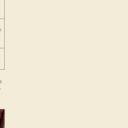
x
s
r