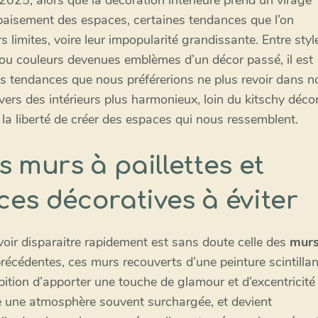
025, alors que la décoration intérieure prend un virage
apaisement des espaces, certaines tendances que l’on
s limites, voire leur impopularité grandissante. Entre styl
ou couleurs devenues emblèmes d’un décor passé, il est
s tendances que nous préférerions ne plus revoir dans n
ers des intérieurs plus harmonieux, loin du kitschy déco
 la liberté de créer des espaces qui nous ressemblent.
s murs à paillettes et
es décoratives à éviter
voir disparaitre rapidement est sans doute celle des
mur
précédentes, ces murs recouverts d’une peinture scintilla
bition d’apporter une touche de glamour et d’excentricité
e une atmosphère souvent surchargée, et devient