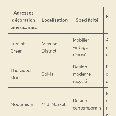
Adresses
Eng
décoration
Localisation
Spécificité
éco
américaines
Mobilier
Artic
Furnish
Mission
vintage
recyc
Green
District
rénové
upcy
Design
Prod
The Good
SoMa
moderne
dura
Mod
recyclé
certi
Maté
Design
éco-
Modernism
Mid-Market
contemporain
resp
privi