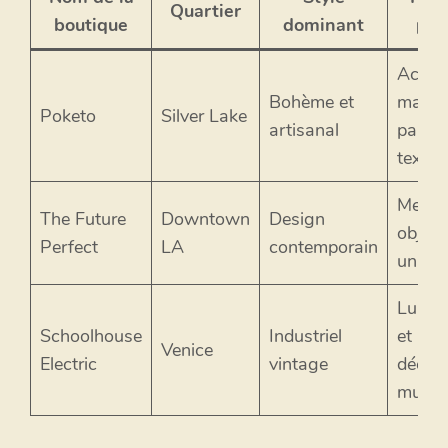
Quartier
boutique
dominant
pha
Acces
Bohème et
maiso
Poketo
Silver Lake
artisanal
papete
textile
Meubl
The Future
Downtown
Design
objets
Perfect
LA
contemporain
uniqu
Lumin
Schoolhouse
Industriel
et
Venice
Electric
vintage
décora
mural