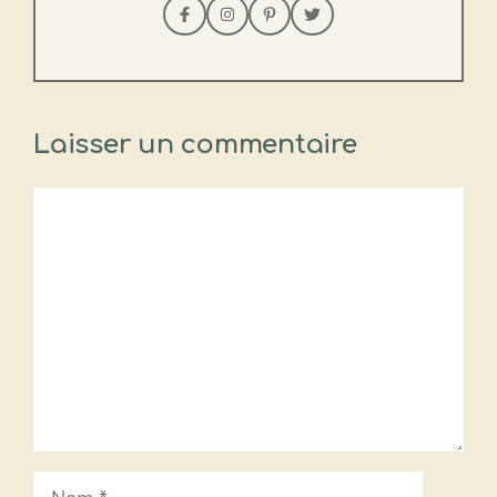
Laisser un commentaire
Commentaire
Nom