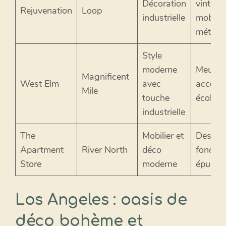
Décoration
vintage
Rejuvenation
Loop
industrielle
mobilie
métalli
Style
moderne
Meuble
Magnificent
West Elm
avec
accesso
Mile
touche
écolog
industrielle
The
Mobilier et
Design
Apartment
River North
déco
fonctio
Store
moderne
épuré
Los Angeles : oasis de
déco bohème et