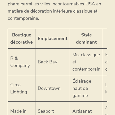
phare parmi les villes incontournables USA en
matière de décoration intérieure classique et
contemporaine.
Boutique
Style
Pr
Emplacement
décorative
dominant
Mix classique
Mobi
R &
Back Bay
et
desi
Company
contemporain
objet
Éclairage
Circa
Lumi
Downtown
haut de
Lighting
luxu
gamme
Acce
Made in
Seaport
Artisanat
mai