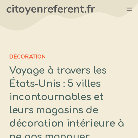
Aller
citoyenreferent.fr
M
au
contenu
DÉCORATION
Voyage à travers les
États-Unis : 5 villes
incontournables et
leurs magasins de
décoration intérieure à
ne pas manquer